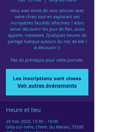
Vous avez envie de vous amuser avec
votre chien tout en explorant ses
incroyables facultés olfactives ? Alors
venez découvrir les jeux de flair, aussi
appeler, nosework. Quelques heures de
partage ludique autours du nez de kiki !
A découvrir !!
Pas de prérequis pour cette journée.
Les inscriptions sont closes
Voir autres événements
Heure et lieu
29 nov. 2023, 13:30 – 16:00
Gilly-sur-Isère, Chem. du Marais, 73200