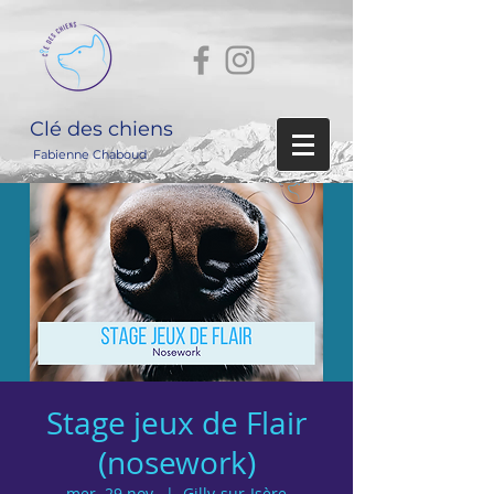
Clé des chiens
Fabienne Chaboud
Stage jeux de Flair
(nosework)
mer. 29 nov.
  |  
Gilly-sur-Isère