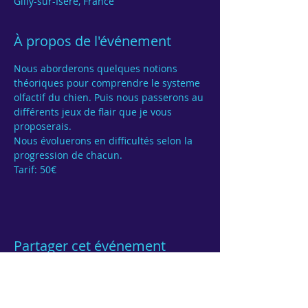
Gilly-sur-Isère, France
À propos de l'événement
Nous aborderons quelques notions 
théoriques pour comprendre le systeme 
olfactif du chien. Puis nous passerons au 
différents jeux de flair que je vous 
proposerais. 
Nous évoluerons en difficultés selon la 
progression de chacun.
Tarif: 50€ 
Partager cet événement