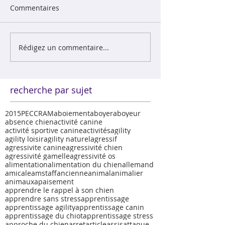
Commentaires
Rédigez un commentaire...
recherche par sujet
2015
PECCRAM
aboiement
aboyer
aboyeur
absence chien
activité canine
activité sportive canine
activités
agility
agility loisir
agility naturel
agressif
agressivite canine
agressivité chien
agressivité gamelle
agressivité os
alimentation
alimentation du chien
allemand
amicale
amstaff
ancienne
animal
animalier
animaux
apaisement
apprendre le rappel à son chien
apprendre sans stress
apprentissage
apprentissage agility
apprentissage canin
apprentissage du chiot
apprentissage stress
approche du chien
arret
article
assis
attaque