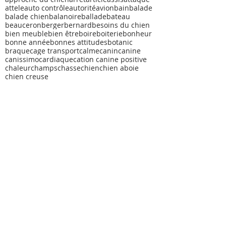
attele
auto contrôle
autorité
avion
bain
balade
balade chien
balanoire
ballade
bateau
beauceron
berger
bernard
besoins du chien
bien meuble
bien être
boire
boiterie
bonheur
bonne année
bonnes attitudes
botanic
braque
cage transport
calme
canin
canine
canissimo
cardiaque
cation canine positive
chaleur
champs
chasse
chien
chien aboie
chien creuse