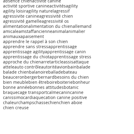
absence chien
activité canine
activité sportive canine
activités
agility
agility loisir
agility naturel
agressif
agressivite canine
agressivité chien
agressivité gamelle
agressivité os
alimentation
alimentation du chien
allemand
amicale
amstaff
ancienne
animal
animalier
animaux
apaisement
apprendre le rappel à son chien
apprendre sans stress
apprentissage
apprentissage agility
apprentissage canin
apprentissage du chiot
apprentissage stress
approche du chien
arret
article
assis
attaque
attele
auto contrôle
autorité
avion
bain
balade
balade chien
balanoire
ballade
bateau
beauceron
berger
bernard
besoins du chien
bien meuble
bien être
boire
boiterie
bonheur
bonne année
bonnes attitudes
botanic
braque
cage transport
calme
canin
canine
canissimo
cardiaque
cation canine positive
chaleur
champs
chasse
chien
chien aboie
chien creuse