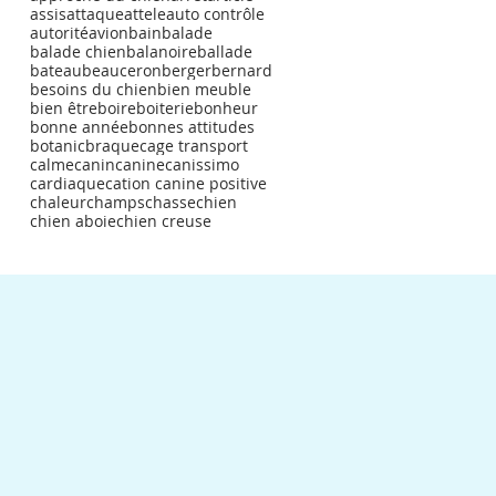
assis
attaque
attele
auto contrôle
autorité
avion
bain
balade
balade chien
balanoire
ballade
bateau
beauceron
berger
bernard
besoins du chien
bien meuble
bien être
boire
boiterie
bonheur
bonne année
bonnes attitudes
botanic
braque
cage transport
calme
canin
canine
canissimo
cardiaque
cation canine positive
chaleur
champs
chasse
chien
chien aboie
chien creuse