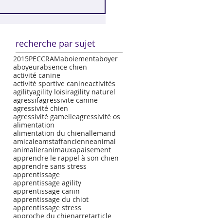
recherche par sujet
2015
PECCRAM
aboiement
aboyer
aboyeur
absence chien
activité canine
activité sportive canine
activités
agility
agility loisir
agility naturel
agressif
agressivite canine
agressivité chien
agressivité gamelle
agressivité os
alimentation
alimentation du chien
allemand
amicale
amstaff
ancienne
animal
animalier
animaux
apaisement
apprendre le rappel à son chien
apprendre sans stress
apprentissage
apprentissage agility
apprentissage canin
apprentissage du chiot
apprentissage stress
approche du chien
arret
article