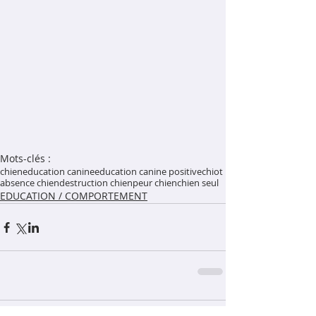
Mots-clés :
chien
education canine
education canine positive
chiot
absence chien
destruction chien
peur chien
chien seul
EDUCATION / COMPORTEMENT