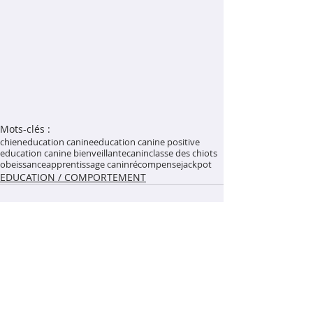
Mots-clés :
chien
education canine
education canine positive
education canine bienveillante
canin
classe des chiots
obeissance
apprentissage canin
récompense
jackpot
EDUCATION / COMPORTEMENT
Commentaires