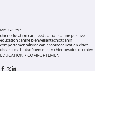
Mots-clés :
chien
education canine
education canine positive
education canine bienveillante
chiot
canin
comportementalisme canin
canine
education chiot
classe des chiots
dépenser son chien
besoins du chien
EDUCATION / COMPORTEMENT
Commentaires
Rédigez un commentaire...