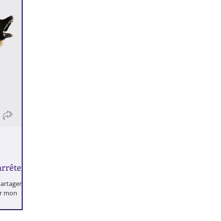
rrêter ?
partager !
ur mon