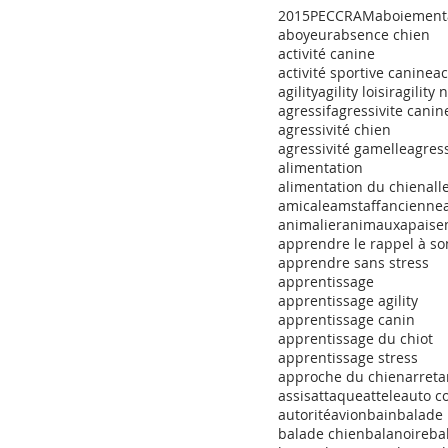
2015
PECCRAM
aboiement
aboyeur
absence chien
activité canine
activité sportive canine
ac
agility
agility loisir
agility 
agressif
agressivite canin
agressivité chien
agressivité gamelle
agress
alimentation
alimentation du chien
al
amicale
amstaff
ancienne
animalier
animaux
apaise
apprendre le rappel à so
apprendre sans stress
apprentissage
apprentissage agility
apprentissage canin
apprentissage du chiot
apprentissage stress
approche du chien
arret
a
assis
attaque
attele
auto c
autorité
avion
bain
balade
balade chien
balanoire
ba