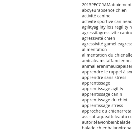
2015
PECCRAM
aboiement
aboyeur
absence chien
activité canine
activité sportive canine
ac
agility
agility loisir
agility 
agressif
agressivite canin
agressivité chien
agressivité gamelle
agress
alimentation
alimentation du chien
al
amicale
amstaff
ancienne
animalier
animaux
apaise
apprendre le rappel à so
apprendre sans stress
apprentissage
apprentissage agility
apprentissage canin
apprentissage du chiot
apprentissage stress
approche du chien
arret
a
assis
attaque
attele
auto c
autorité
avion
bain
balade
balade chien
balanoire
ba