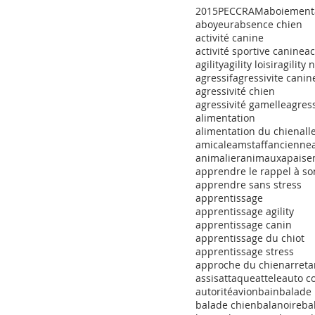
2015
PECCRAM
aboiement
aboyeur
absence chien
activité canine
activité sportive canine
ac
agility
agility loisir
agility 
agressif
agressivite canin
agressivité chien
agressivité gamelle
agress
alimentation
alimentation du chien
al
amicale
amstaff
ancienne
animalier
animaux
apaise
apprendre le rappel à so
apprendre sans stress
apprentissage
apprentissage agility
apprentissage canin
apprentissage du chiot
apprentissage stress
approche du chien
arret
a
assis
attaque
attele
auto c
autorité
avion
bain
balade
balade chien
balanoire
ba