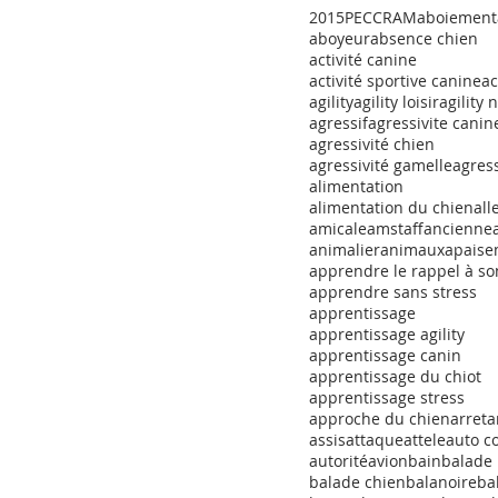
2015
PECCRAM
aboiement
aboyeur
absence chien
activité canine
activité sportive canine
ac
agility
agility loisir
agility 
agressif
agressivite canin
agressivité chien
agressivité gamelle
agress
alimentation
alimentation du chien
al
amicale
amstaff
ancienne
animalier
animaux
apaise
apprendre le rappel à so
apprendre sans stress
apprentissage
apprentissage agility
apprentissage canin
apprentissage du chiot
apprentissage stress
approche du chien
arret
a
assis
attaque
attele
auto c
autorité
avion
bain
balade
balade chien
balanoire
ba