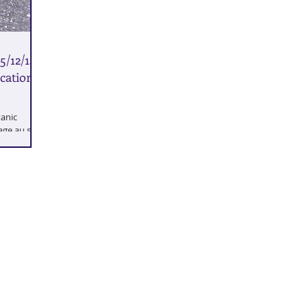
5/12/14 à
cation
tanic
rage au sort