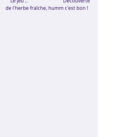
   Le jeu ..                             Découverte 
de l'herbe fraîche, humm c'est bon !