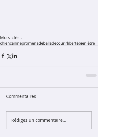
Mots-clés :
chien
canine
promenade
ballade
courir
liberté
bien être
Commentaires
Rédigez un commentaire...