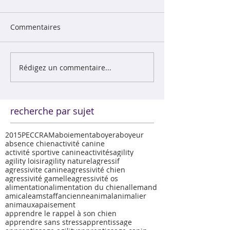
Commentaires
Rédigez un commentaire...
recherche par sujet
2015
PECCRAM
aboiement
aboyer
aboyeur
absence chien
activité canine
activité sportive canine
activités
agility
agility loisir
agility naturel
agressif
agressivite canine
agressivité chien
agressivité gamelle
agressivité os
alimentation
alimentation du chien
allemand
amicale
amstaff
ancienne
animal
animalier
animaux
apaisement
apprendre le rappel à son chien
apprendre sans stress
apprentissage