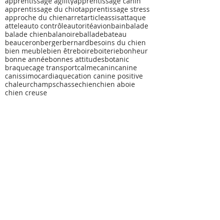
apprentissage agility
apprentissage canin
apprentissage du chiot
apprentissage stress
approche du chien
arret
article
assis
attaque
attele
auto contrôle
autorité
avion
bain
balade
balade chien
balanoire
ballade
bateau
beauceron
berger
bernard
besoins du chien
bien meuble
bien être
boire
boiterie
bonheur
bonne année
bonnes attitudes
botanic
braque
cage transport
calme
canin
canine
canissimo
cardiaque
cation canine positive
chaleur
champs
chasse
chien
chien aboie
chien creuse