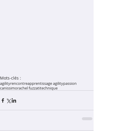
Mots-clés :
agility
rencontre
apprentissage agility
passion
canissimo
rachel fuzzati
technique