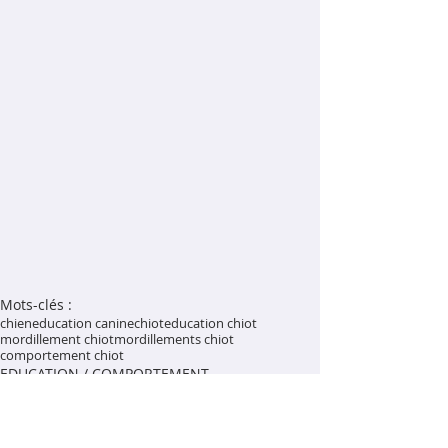
Mots-clés :
chien
education canine
chiot
education chiot
mordillement chiot
mordillements chiot
comportement chiot
EDUCATION / COMPORTEMENT