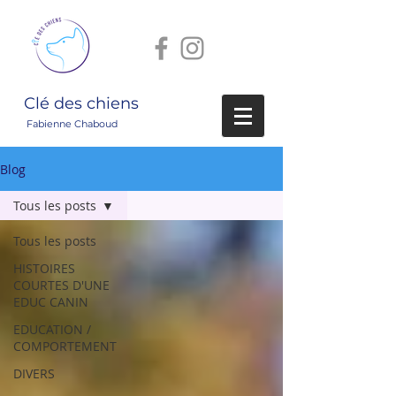
Clé des chiens
Fabienne Chaboud
Blog
Tous les posts
Tous les posts
HISTOIRES
COURTES D'UNE
EDUC CANIN
EDUCATION /
COMPORTEMENT
DIVERS