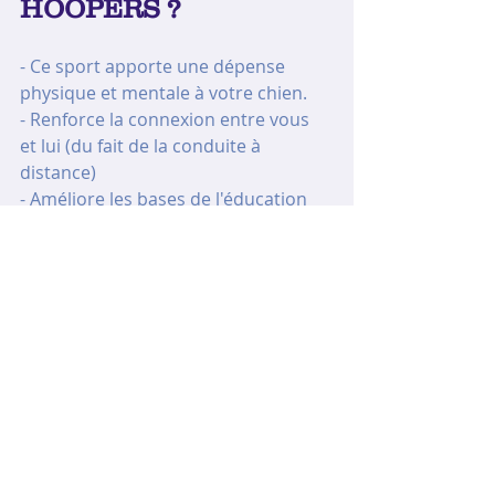
HOOPERS ?
- Ce sport apporte une dépense 
physique et mentale à votre chien.
- Renforce la connexion entre vous 
et lui (du fait de la conduite à 
distance) 
- Améliore les bases de l'éducation 
- Ne crée aucune contrainte physique
- Vous permet de passer de trés 
bons moments avec votre chien en 
vous amusant tous les 2
STAGE HOOPERS
Mots-clés :
sport canin
hoopers
hoopers agility
règles du hoopers
obstacles hoopers
pratiquer le hoopers
activité canine
occupation mentale canine
activité sportive canine